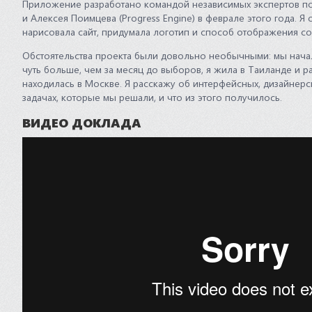
Приложение разработано командой независимых экспертов по
и Алексея Поимцева (Progress Engine) в феврале этого года. Я
нарисовала сайт, придумала логотип и способ отображения 
Обстоятельства проекта были довольно необычными: мы нача
чуть больше, чем за месяц до выборов, я жила в Таиланде и р
находилась в Москве. Я расскажу об интерфейсных, дизайнер
задачах, которые мы решали, и что из этого получилось.
ВИДЕО ДОКЛАДА