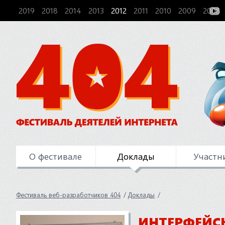
2019
2018
2014
2013
2012
2011
2010
2009
2008
О фестивале
Доклады
Участн
Фестиваль веб-разработчиков 404
Доклады
ИНТЕРФЕЙС